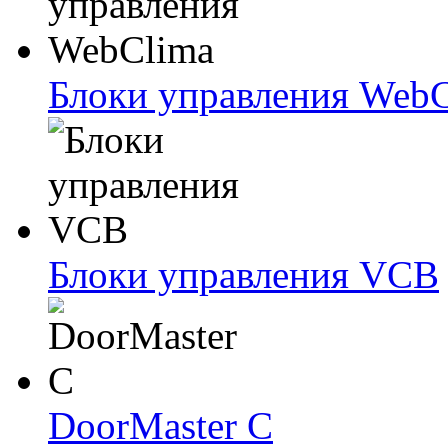
Блоки упрaвлeния Web
Блоки упрaвлeния VCB
DoorMaster C