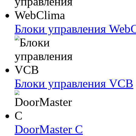
Блоки упрaвлeния Web
Блоки упрaвлeния VCB
DoorMaster C